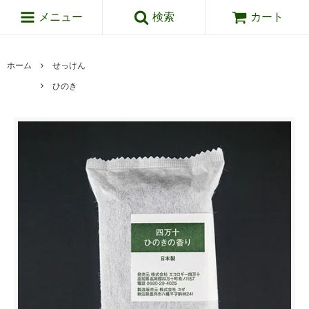
メニュー
検索
カート
ホーム
せっけん
ひのき