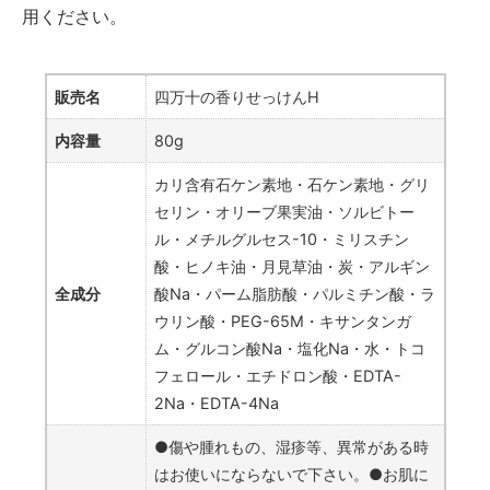
用ください。
販売名
四万十の香りせっけんH
内容量
80g
カリ含有石ケン素地・石ケン素地・グリ
セリン・オリーブ果実油・ソルビトー
ル・メチルグルセス-10・ミリスチン
酸・ヒノキ油・月見草油・炭・アルギン
全成分
酸Na・パーム脂肪酸・パルミチン酸・ラ
ウリン酸・PEG-65M・キサンタンガ
ム・グルコン酸Na・塩化Na・水・トコ
フェロール・エチドロン酸・EDTA-
2Na・EDTA-4Na
●傷や腫れもの、湿疹等、異常がある時
はお使いにならないで下さい。●お肌に